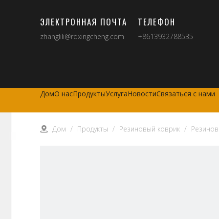
ЭЛЕКТРОННАЯ ПОЧТА
ТЕЛЕФОН
zhanglili@rqxingcheng.com
+8613932788535
Дом
О нас
Продукты
Услуга
Новости
Связаться с нами
Дом
/
Продукты
/
Резиновый коврик
/
Резинов