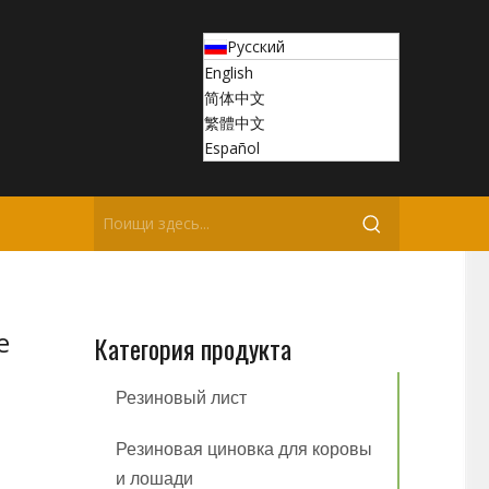
Pусский
English
简体中文
繁體中文
Español
е
Категория продукта
Резиновый лист
Резиновая циновка для коровы
и лошади