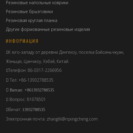
Резиновые напольные коврики
Резиновые брызговики
Резиновая круглая планка
Другие формованные резиновые изделия
ИНФОРМАЦИЯ
К юго-западу от деревни Дэнгекоу, поселка Бэйсиньчжуан,

Жэньцю, Цанчжоу, Хэбэй, Китай.
Телефон: 86-0317-2266956

Тел: +86-13932788535

+

Ватсап:
8613932788535
Вопрос: 81678501

Вичат:

13932788535
Электронная почта:
zhanglili@rqxingcheng.com