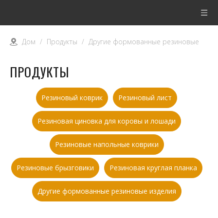
Дом
/
Продукты
/
Другие формованные резиновые
изделия
ПРОДУКТЫ
Резиновый коврик
Резиновый лист
Резиновая циновка для коровы и лошади
Резиновые напольные коврики
Резиновые брызговики
Резиновая круглая планка
Другие формованные резиновые изделия